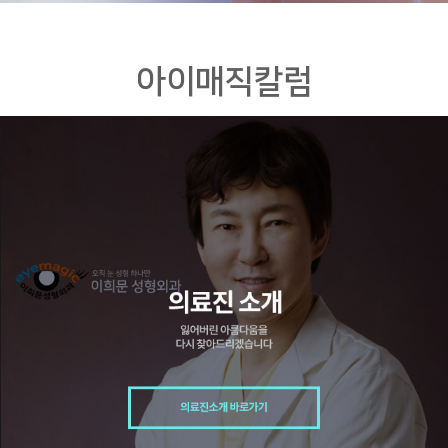
아이매직칼럼