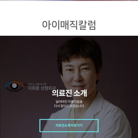
아이매직칼럼