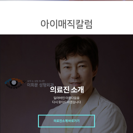
아이매직칼럼