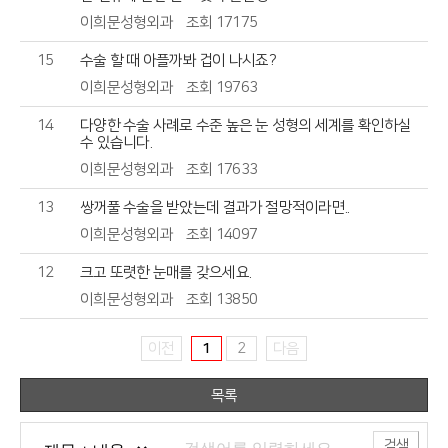
이희문성형외과
조회 17175
15
수술 할 때 아플까봐 겁이 나시죠?
이희문성형외과
조회 19763
14
다양한 수술 사례로 수준 높은 눈 성형의 세계를 확인하실
수 있습니다.
이희문성형외과
조회 17633
13
쌍꺼풀 수술을 받았는데 결과가 절망적이라면..
이희문성형외과
조회 14097
12
크고 또렷한 눈매를 갖으세요.
이희문성형외과
조회 13850
이전
1
2
다음
목록
검색