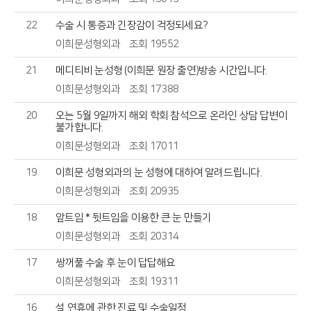
22
수술 시 통증과 긴장감이 걱정되세요?
이희문성형외과
조회 19552
21
메디티비 눈성형 (이희문 원장 출연)방송 시간입니다.
이희문성형외과
조회 17388
20
오는 5월 9일까지 해외 학회 참석으로 온라인 상담 답변이
불가합니다.
이희문성형외과
조회 17011
19
이희문 성형외과의 눈 성형에 대하여 알려드립니다.
이희문성형외과
조회 20935
18
앞트임 * 뒷트임을 이용한 큰 눈 만들기
이희문성형외과
조회 20314
17
쌍꺼풀 수술 후 눈이 답답해요
이희문성형외과
조회 19311
16
설 연휴에 관한 진료 및 수술일정