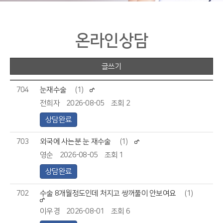
온라인상담
글쓰기
704
눈재수술
(1)
전희자
2026-08-05
조회 2
상담완료
703
외국에 사는분 눈 재수술
(1)
영순
2026-08-05
조회 1
상담완료
702
수술 8개월정도인데 처지고 쌍꺼풀이 안보여요
(1)
이우경
2026-08-01
조회 6